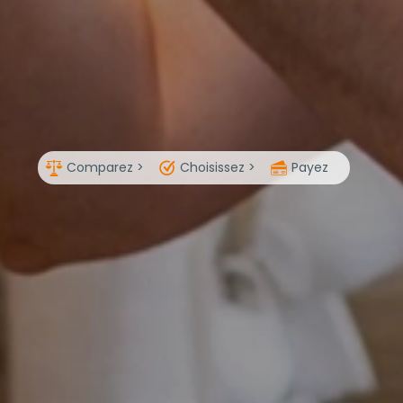
Comparez >
Choisissez >
Payez