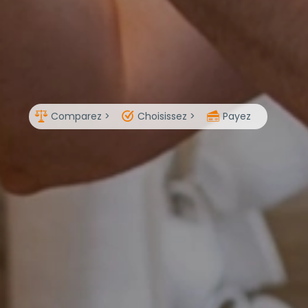
Comparez >
Choisissez >
Payez