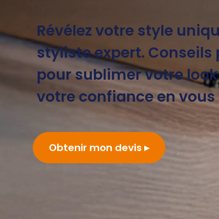
Révélez votre style uniq
styliste expert. Conseils
pour sublimer votre look
votre confiance en vous 
Obtenir mon devis