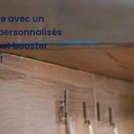
ue avec un
 personnalisés
 et booster
!