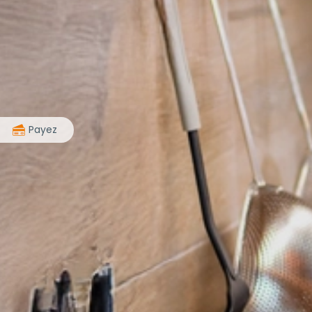
>
Payez