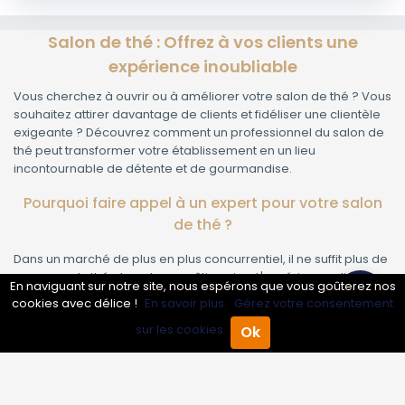
Salon de thé : Offrez à vos clients une
expérience inoubliable
Vous cherchez à ouvrir ou à améliorer votre salon de thé ? Vous
souhaitez attirer davantage de clients et fidéliser une clientèle
exigeante ? Découvrez comment un professionnel du salon de
thé peut transformer votre établissement en un lieu
incontournable de détente et de gourmandise.
Pourquoi faire appel à un expert pour votre salon
de thé ?
Dans un marché de plus en plus concurrentiel, il ne suffit plus de
proposer du thé et quelques pâtisseries. L'expérience client, la
En naviguant sur notre site, nous espérons que vous goûterez nos
qualité du service et l'ambiance générale sont aujourd'hui les
cookies avec délice !
En savoir plus.
Gérez votre consentement
critères clés de réussite. Voici ce qu’un professionnel du salon
sur les cookies.
Ok
de thé peut vous apporter :
Accueil
Annuaire Pro
Agenda
Menu
Conseil sur le choix des thés et des fournisseurs
: Sélection
de thés rares, bio ou issus du commerce équitable pour
satisfaire tous les palais.