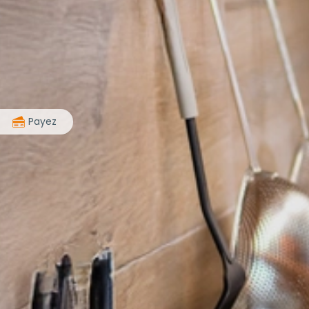
>
Payez