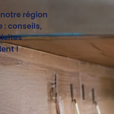
 notre région
 : conseils,
visites
ent !