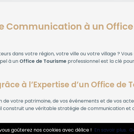
re Communication à un Office
eurs dans votre région, votre ville ou votre village ? Vou
ppel à un
Office de Tourisme
professionnel est la clé pour
 grâce à l’Expertise d’un Office de
n de votre patrimoine, de vos événements et de vos acte
 il construit une véritable stratégie de communication et 
 en avant de vos atouts et recommandations personnali
vous goûterez nos cookies avec délice !
En savoir plus.
G
ion :
brochures, sites internet, réseaux sociaux, vidéos p