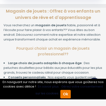
Magasin de jouets : Offrez à vos enfants un
univers de rêve et d'apprentissage
Vous recherchez un
magasin de jouets
fiable, passionné et à
l’écoute pour faire plaisir à vos enfants?? Vous êtes au bon
endroit. Découvrez comment notre expertise et notre sélection
unique transforment chaque achat en expérience mémorable.
Pourquoi choisir un magasin de jouets
professionnel??
Large choix de jouets adaptés à chaque âge
: Des
peluches douillettes pour bébés aux jeux éducatifs pour les plus
grands, trouvez le cadeau idéal pour chaque occasion.
Conseils personnalisés
: Nos experts vous guident selon
l’âge, les goûts et le développement de votre enfant, pour un
En naviguant sur notre site, nous espérons que vous goûterez nos
cookies avec délice !
En savoir plus.
Gérez votre consentement
achat vraiment utile et apprécié.
Sécurité garantie
: Tous nos jouets respectent les normes
sur les cookies.
Ok
Accueil
Annuaire Pro
Agenda
Menu
européennes, pour laisser vos enfants s’amuser en toute
tranquillité.
Jouets éducatifs et ludiques
: Stimulez la curiosité, la