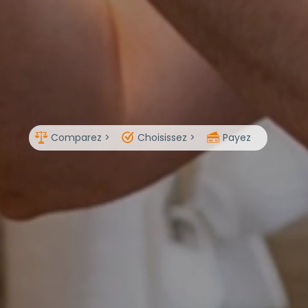
Comparez >
Choisissez >
Payez