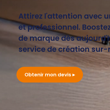
Attirez l'attention avec 
et professionnel. Booste
de marque dès aujourd'h
service de création sur
Obtenir mon devis