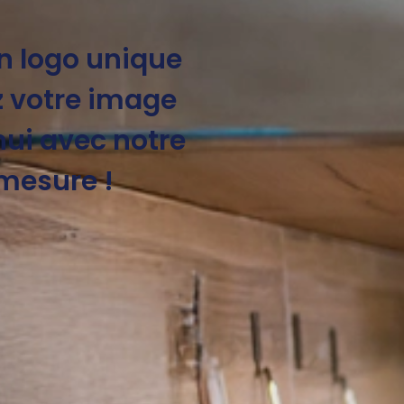
un logo unique
z votre image
ui avec notre
-mesure !