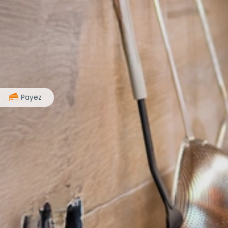
>
Payez