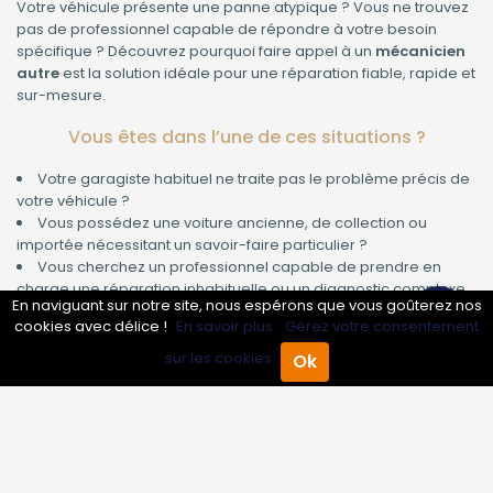
Votre véhicule présente une panne atypique ? Vous ne trouvez
pas de professionnel capable de répondre à votre besoin
spécifique ? Découvrez pourquoi faire appel à un
mécanicien
autre
est la solution idéale pour une réparation fiable, rapide et
sur-mesure.
Vous êtes dans l’une de ces situations ?
Votre garagiste habituel ne traite pas le problème précis de
votre véhicule ?
Vous possédez une voiture ancienne, de collection ou
importée nécessitant un savoir-faire particulier ?
Vous cherchez un professionnel capable de prendre en
charge une réparation inhabituelle ou un diagnostic complexe
En naviguant sur notre site, nous espérons que vous goûterez nos
?
cookies avec délice !
En savoir plus.
Gérez votre consentement
Arrêtez de perdre du temps à chercher la perle rare : notre
sur les cookies.
Ok
service « Mécanicien Autre » est conçu pour répondre à tous
Accueil
Annuaire Pro
Agenda
Menu
vos besoins spécifiques, même les plus rares.
Qu’est-ce qu’un Mécanicien Autre ?
Il s’agit d’un expert automobile polyvalent, capable d’intervenir