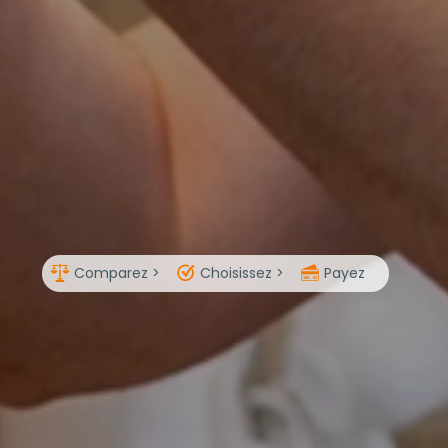
Comparez >
Choisissez >
Payez