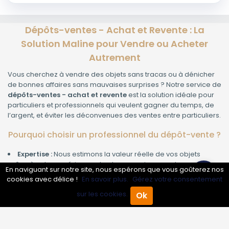
Dépôts-ventes - Achat et Revente : La
Solution Maline pour Vendre ou Acheter
Autrement
Vous cherchez à vendre des objets sans tracas ou à dénicher
de bonnes affaires sans mauvaises surprises ? Notre service de
dépôts-ventes - achat et revente
est la solution idéale pour
particuliers et professionnels qui veulent gagner du temps, de
l’argent, et éviter les déconvenues des ventes entre particuliers.
Pourquoi choisir un professionnel du dépôt-vente ?
Expertise :
Nous estimons la valeur réelle de vos objets
grâce à notre expérience et notre connaissance du marché.
En naviguant sur notre site, nous espérons que vous goûterez nos
Sécurité :
Fini les annulations, les mauvais payeurs, les
cookies avec délice !
En savoir plus.
Gérez votre consentement
négociations interminables : nous nous occupons de tout !
sur les cookies.
Ok
Visibilité :
Bénéficiez de notre réseau d’acheteurs et de
Accueil
Annuaire Pro
Agenda
Menu
notre présence en ligne pour vendre plus vite et mieux.
Accompagnement :
De la prise en charge à la vente, notre
équipe reste à vos côtés à chaque étape.