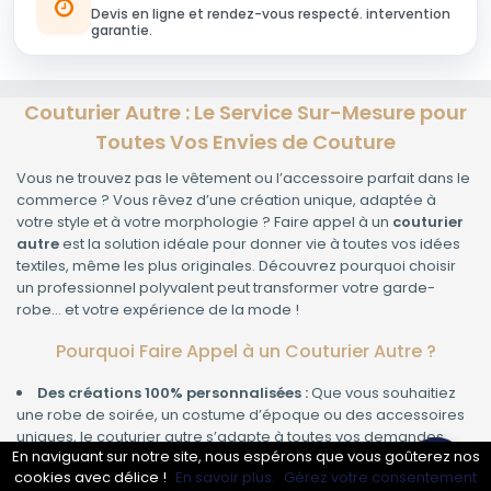
Devis en ligne et rendez-vous respecté. intervention
garantie.
Couturier Autre : Le Service Sur-Mesure pour
Toutes Vos Envies de Couture
Vous ne trouvez pas le vêtement ou l’accessoire parfait dans le
commerce ? Vous rêvez d’une création unique, adaptée à
votre style et à votre morphologie ? Faire appel à un
couturier
autre
est la solution idéale pour donner vie à toutes vos idées
textiles, même les plus originales. Découvrez pourquoi choisir
un professionnel polyvalent peut transformer votre garde-
robe… et votre expérience de la mode !
Pourquoi Faire Appel à un Couturier Autre ?
Des créations 100% personnalisées :
Que vous souhaitiez
une robe de soirée, un costume d’époque ou des accessoires
uniques, le couturier autre s’adapte à toutes vos demandes.
En naviguant sur notre site, nous espérons que vous goûterez nos
Des retouches expertes :
Ajustement de vêtements,
cookies avec délice !
En savoir plus.
Gérez votre consentement
transformation, rénovation de pièces anciennes… Rien n’est