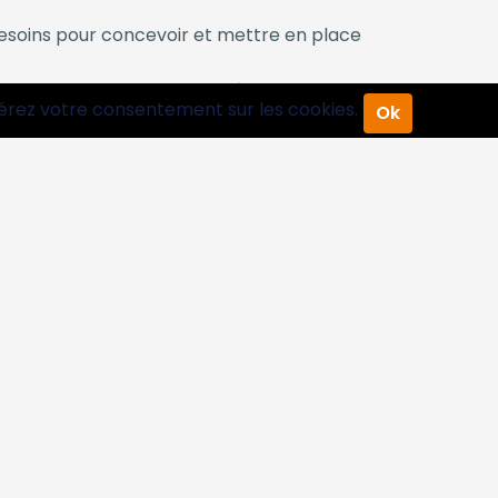
besoins pour concevoir et mettre en place
des interventions programmées selon les
érez votre consentement sur les cookies.
Ok
dans les plus brefs délais pour limiter les
nts nous recommandent :
essaires pour intervenir sur tous types de
on et vous proposons toujours la solution
écurité et une performance optimales.
la mise en service et le suivi de votre