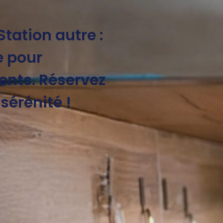
tation autre :
e pour
ents. Réservez
sérénité !