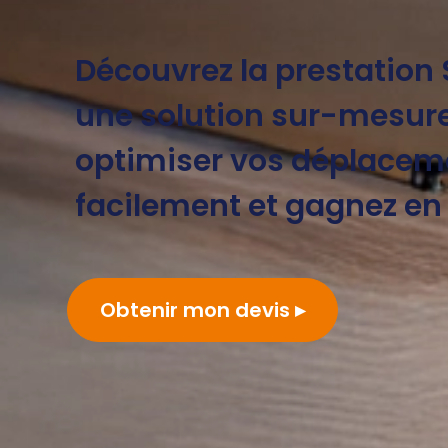
Découvrez la prestation S
une solution sur-mesur
optimiser vos déplacem
facilement et gagnez en 
Obtenir mon devis