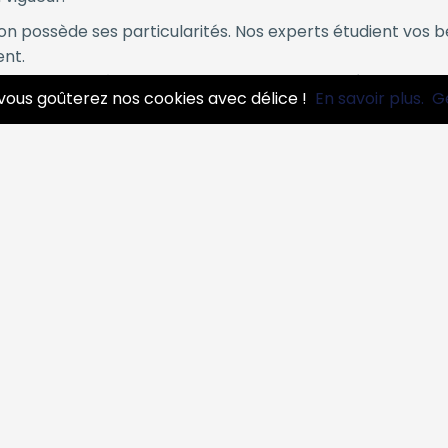
n possède ses particularités. Nos experts étudient vos 
ent.
les pannes coûteuses, nous assurons un suivi régulier et 
vous goûterez nos cookies avec délice !
En savoir plus.
G
onnement, la réactivité est essentielle. Nous intervenons 
rvice “Station autre” ?
 confiance n’est pas évident. Voici pourquoi tant de clie
nt formés en continu et disposent des certifications néc
s le temps d’expliquer chaque étape de notre interventi
quement des équipements fiables et durables, pour une s
nterlocuteur dédié vous accompagne du diagnostic jusqu’à 