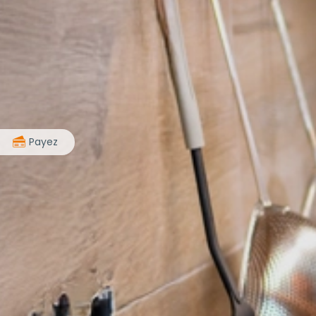
>
Payez