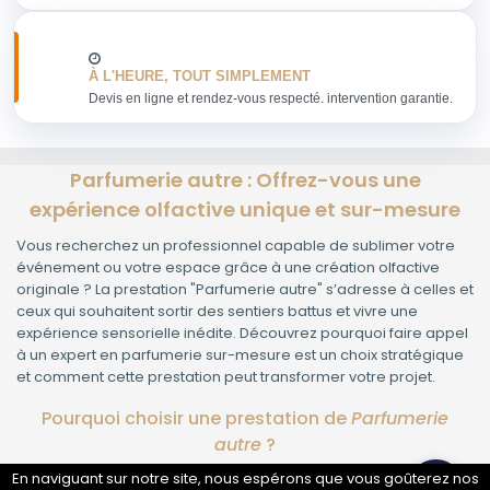
À L'HEURE, TOUT SIMPLEMENT
Devis en ligne et rendez-vous respecté. intervention garantie.
Parfumerie autre : Offrez-vous une
expérience olfactive unique et sur-mesure
Vous recherchez un professionnel capable de sublimer votre
événement ou votre espace grâce à une création olfactive
originale ? La prestation "Parfumerie autre" s’adresse à celles et
ceux qui souhaitent sortir des sentiers battus et vivre une
expérience sensorielle inédite. Découvrez pourquoi faire appel
à un expert en parfumerie sur-mesure est un choix stratégique
et comment cette prestation peut transformer votre projet.
Pourquoi choisir une prestation de
Parfumerie
autre
?
En naviguant sur notre site, nous espérons que vous goûterez nos
Personnalisation totale
: Imaginez un parfum qui ne