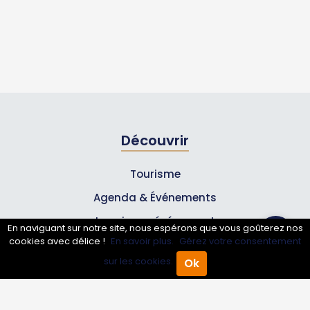
Découvrir
Tourisme
Agenda & Événements
Inscrire un événement
En naviguant sur notre site, nous espérons que vous goûterez nos
cookies avec délice !
En savoir plus.
Gérez votre consentement
Qui sommes-nous ?
sur les cookies.
Ok
Rejoignez-nous !
Accueil
Annuaire Pro
Agenda
Menu
Partenaires