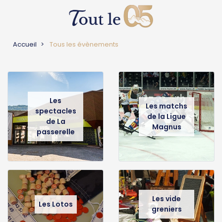
Accueil
Tous les évènements
Les
Les matchs
spectacles
de la Ligue
de La
Magnus
passerelle
Les vide
Les Lotos
greniers