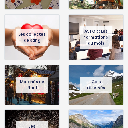
ASFOR : Les
Les collectes
formations
de sang
du mois
Marchés de
Cols
Noël
réservés
Les