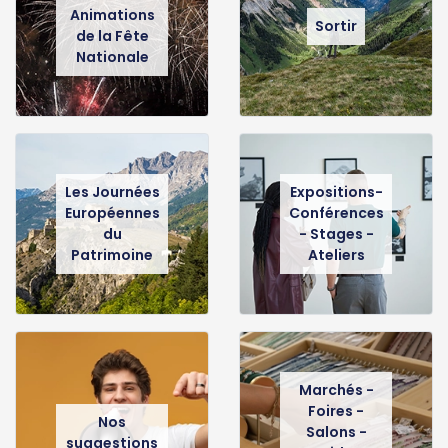
Animations
Sortir
de la Fête
Nationale
Les Journées
Expositions-
Européennes
Conférences
du
- Stages -
Patrimoine
Ateliers
Marchés -
Foires -
Nos
Salons -
suggestions