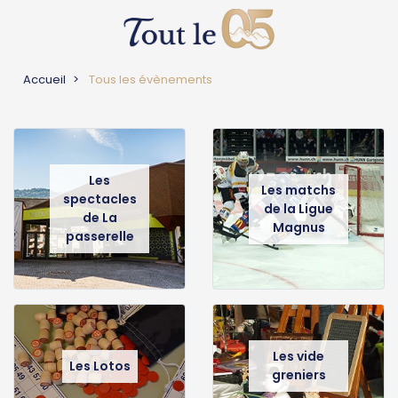
Accueil
Tous les évènements
Les
Les matchs
spectacles
de la Ligue
de La
Magnus
passerelle
Les vide
Les Lotos
greniers