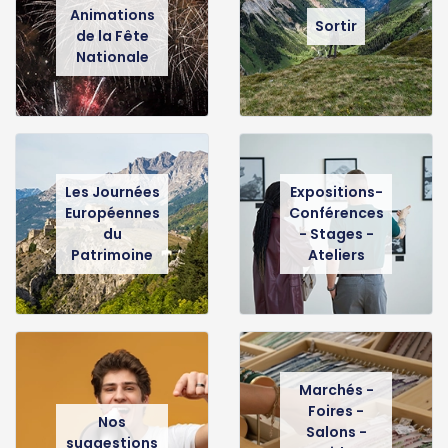
Animations
Sortir
de la Fête
Nationale
Les Journées
Expositions-
Européennes
Conférences
du
- Stages -
Patrimoine
Ateliers
Marchés -
Foires -
Nos
Salons -
suggestions