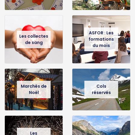
ASFOR : Les
Les collectes
formations
de sang
du mois
Marchés de
Cols
Noël
réservés
Les