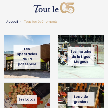
Accueil
Tous les évènements
Les
Les matchs
spectacles
de la Ligue
de La
Magnus
passerelle
Les vide
Les Lotos
greniers