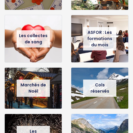
ASFOR : Les
Les collectes
formations
de sang
du mois
Marchés de
Cols
Noël
réservés
Les