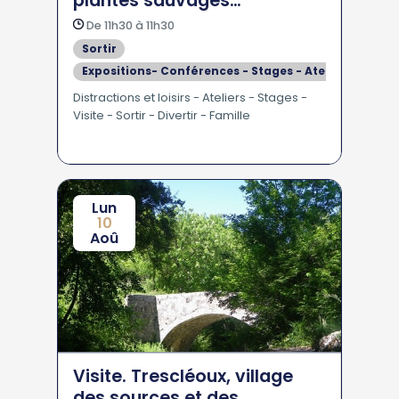
plantes sauvages
comestibles à Crots
De 11h30 à 11h30
Sortir
Expositions- Conférences - Stages - Ateliers
Se divertir
Distractions et loisirs - Ateliers - Stages -
Visite - Sortir - Divertir - Famille
En Famille - Pour les Enfants
Visites
Lun
10
Aoû
Visite. Trescléoux, village
des sources et des