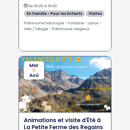
fontaines
De 11h30 à 11h30
En Famille - Pour les Enfants
Visites
Patrimoine historique - Fontaine - Lavoir -
Ville / Village - Patrimoine religieux
Mar
11
Aoû
Animations et visite d'Été à
La Petite Ferme des Regains