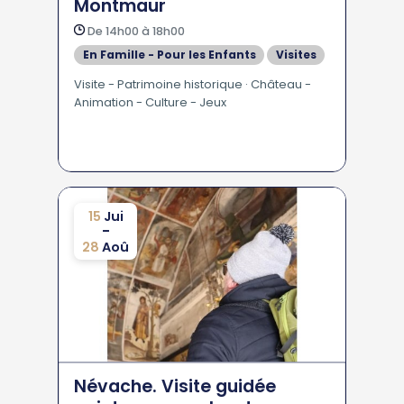
Montmaur
De 14h00 à 18h00
En Famille - Pour les Enfants
Visites
Visite - Patrimoine historique · Château -
Animation - Culture - Jeux
15
Jui
-
28
Aoû
Névache. Visite guidée