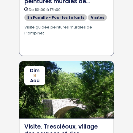
peintures murales de
Plampinet
De 10h00 à 17h00
En Famille - Pour les Enfants
Visites
Visite guidée peintures murales de
Plampinet
Dim
9
Aoû
Visite. Trescléoux, village