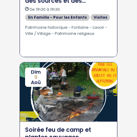
des sources et des
fontaines
De 11h30 à 11h30
En Famille - Pour les Enfants
Visites
Patrimoine historique - Fontaine - Lavoir -
Ville / Village - Patrimoine religieux
Dim
9
Aoû
Soirée feu de camp et