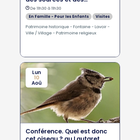
fontaines
De 11h30 à 11h30
En Famille - Pour les Enfants
Visites
Patrimoine historique - Fontaine - Lavoir -
Ville / Village - Patrimoine religieux
Lun
10
Aoû
Conférence. Quel est donc
cet oiseau ? au Lautaret