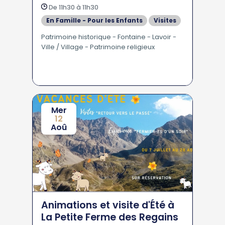
fontaines
De 11h30 à 11h30
En Famille - Pour les Enfants
Visites
Patrimoine historique - Fontaine - Lavoir -
Ville / Village - Patrimoine religieux
Mer
12
Aoû
Animations et visite d'Été à
La Petite Ferme des Regains