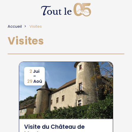
Accueil
Visites
Visites
2
Jui
-
29
Aoû
Visite du Château de