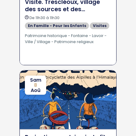
Visite. Trescléoux, village
des sources et des
fontaines
De 11h30 à 11h30
En Famille - Pour les Enfants
Visites
Patrimoine historique - Fontaine - Lavoir -
Ville / Village - Patrimoine religieux
Sam
8
Aoû