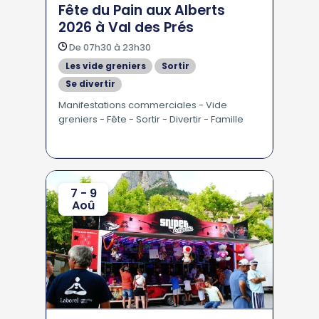
Fête du Pain aux Alberts
2026 à Val des Prés
De 07h30 à 23h30
Les vide greniers
Sortir
Se divertir
En Famille - Pour les Enfants
Manifestations commerciales - Vide
greniers - Fête - Sortir - Divertir - Famille
7 - 9
Aoû