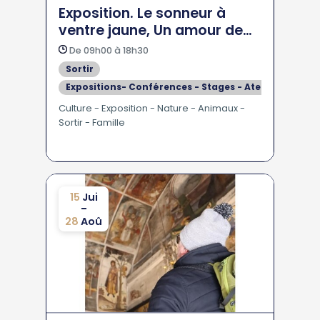
Exposition. Le sonneur à
ventre jaune, Un amour de
crapaud !
De 09h00 à 18h30
Sortir
Expositions- Conférences - Stages - Ateliers
En Famille - Pour les Enfants
Culture - Exposition - Nature - Animaux -
Sortir - Famille
15
Jui
-
28
Aoû