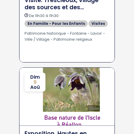
Visite. Trescléoux, village
des sources et des
fontaines
De 11h30 à 11h30
En Famille - Pour les Enfants
Visites
Patrimoine historique - Fontaine - Lavoir -
Ville / Village - Patrimoine religieux
Dim
9
Aoû
Exposition. Hautes en