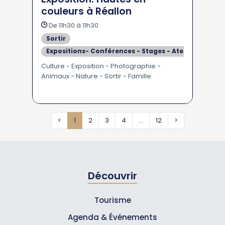
couleurs à Réallon
De 11h30 à 11h30
Sortir
Expositions- Conférences - Stages - Ateliers
En Famille - Pour les Enfants
Culture - Exposition - Photographie -
Animaux - Nature - Sortir - Famille
<
1
2
3
4
...
12
>
Découvrir
Tourisme
Agenda & Événements