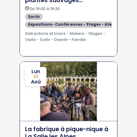
plantes sauvages
comestibles à Crots
De 11h30 à 11h30
Sortir
Expositions- Conférences - Stages - Ateliers
Se divertir
Distractions et loisirs - Ateliers - Stages -
Visite - Sortir - Divertir - Famille
En Famille - Pour les Enfants
Visites
Lun
10
Aoû
La fabrique à pique-nique à
La Salle les Alpes