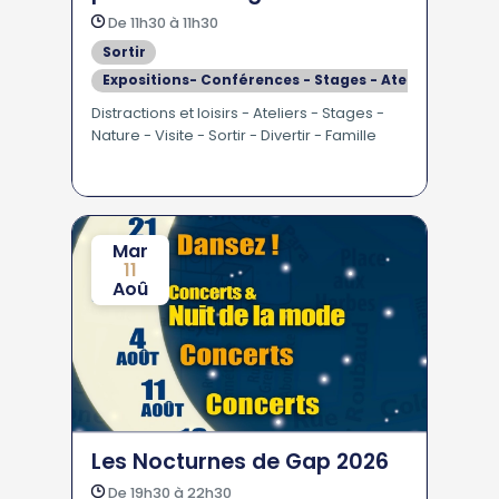
comestibles à Crots
De 11h30 à 11h30
Sortir
Expositions- Conférences - Stages - Ateliers
Se divertir
Distractions et loisirs - Ateliers - Stages -
Nature - Visite - Sortir - Divertir - Famille
En Famille - Pour les Enfants
Mar
11
Aoû
Les Nocturnes de Gap 2026
De 19h30 à 22h30