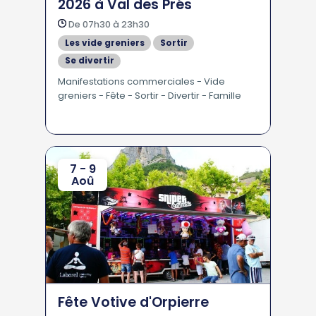
2026 à Val des Prés
De 07h30 à 23h30
Les vide greniers
Sortir
Se divertir
En Famille - Pour les Enfants
Manifestations commerciales - Vide
greniers - Fête - Sortir - Divertir - Famille
7 - 9
Aoû
Fête Votive d'Orpierre