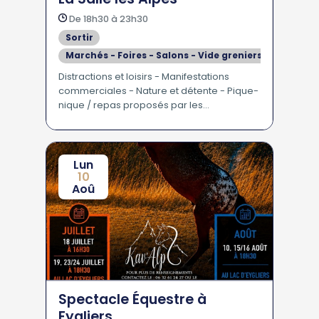
De 18h30 à 23h30
Sortir
Marchés - Foires - Salons - Vide greniers
Se divertir
Distractions et loisirs - Manifestations
commerciales - Nature et détente - Pique-
En Famille - Pour les Enfants
nique / repas proposés par les
producteurs - Concert - Marché - Produits
du terroir - Musique de variété -
Astronomie
Lun
10
Aoû
Spectacle Équestre à
Eygliers