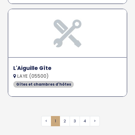
L'Aiguille Gîte
LAYE (05500)
Gîtes et chambres d'hôtes
<
1
2
3
4
>